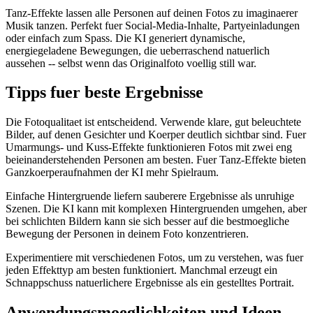
Tanz-Effekte lassen alle Personen auf deinen Fotos zu imaginaerer
Musik tanzen. Perfekt fuer Social-Media-Inhalte, Partyeinladungen
oder einfach zum Spass. Die KI generiert dynamische,
energiegeladene Bewegungen, die ueberraschend natuerlich
aussehen -- selbst wenn das Originalfoto voellig still war.
Tipps fuer beste Ergebnisse
Die Fotoqualitaet ist entscheidend. Verwende klare, gut beleuchtete
Bilder, auf denen Gesichter und Koerper deutlich sichtbar sind. Fuer
Umarmungs- und Kuss-Effekte funktionieren Fotos mit zwei eng
beieinanderstehenden Personen am besten. Fuer Tanz-Effekte bieten
Ganzkoerperaufnahmen der KI mehr Spielraum.
Einfache Hintergruende liefern sauberere Ergebnisse als unruhige
Szenen. Die KI kann mit komplexen Hintergruenden umgehen, aber
bei schlichten Bildern kann sie sich besser auf die bestmoegliche
Bewegung der Personen in deinem Foto konzentrieren.
Experimentiere mit verschiedenen Fotos, um zu verstehen, was fuer
jeden Effekttyp am besten funktioniert. Manchmal erzeugt ein
Schnappschuss natuerlichere Ergebnisse als ein gestelltes Portrait.
Anwendungsmoeglichkeiten und Ideen