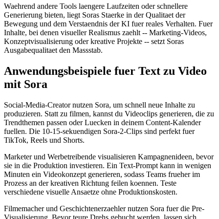
Waehrend andere Tools laengere Laufzeiten oder schnellere
Generierung bieten, liegt Soras Staerke in der Qualitaet der
Bewegung und dem Verstaendnis der KI fuer reales Verhalten. Fuer
Inhalte, bei denen visueller Realismus zaehlt -- Marketing-Videos,
Konzeptvisualisierung oder kreative Projekte -- setzt Soras
Ausgabequalitaet den Massstab.
Anwendungsbeispiele fuer Text zu Video
mit Sora
Social-Media-Creator nutzen Sora, um schnell neue Inhalte zu
produzieren. Statt zu filmen, kannst du Videoclips generieren, die zu
Trendthemen passen oder Luecken in deinem Content-Kalender
fuellen. Die 10-15-sekuendigen Sora-2-Clips sind perfekt fuer
TikTok, Reels und Shorts.
Marketer und Werbetreibende visualisieren Kampagnenideen, bevor
sie in die Produktion investieren. Ein Text-Prompt kann in wenigen
Minuten ein Videokonzept generieren, sodass Teams frueher im
Prozess an der kreativen Richtung feilen koennen. Teste
verschiedene visuelle Ansaetze ohne Produktionskosten.
Filmemacher und Geschichtenerzaehler nutzen Sora fuer die Pre-
Visualisierung. Bevor teure Drehs gebucht werden, lassen sich