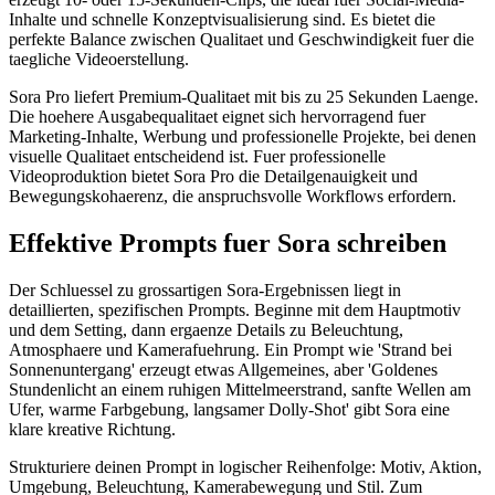
Inhalte und schnelle Konzeptvisualisierung sind. Es bietet die
perfekte Balance zwischen Qualitaet und Geschwindigkeit fuer die
taegliche Videoerstellung.
Sora Pro liefert Premium-Qualitaet mit bis zu 25 Sekunden Laenge.
Die hoehere Ausgabequalitaet eignet sich hervorragend fuer
Marketing-Inhalte, Werbung und professionelle Projekte, bei denen
visuelle Qualitaet entscheidend ist. Fuer professionelle
Videoproduktion bietet Sora Pro die Detailgenauigkeit und
Bewegungskohaerenz, die anspruchsvolle Workflows erfordern.
Effektive Prompts fuer Sora schreiben
Der Schluessel zu grossartigen Sora-Ergebnissen liegt in
detaillierten, spezifischen Prompts. Beginne mit dem Hauptmotiv
und dem Setting, dann ergaenze Details zu Beleuchtung,
Atmosphaere und Kamerafuehrung. Ein Prompt wie 'Strand bei
Sonnenuntergang' erzeugt etwas Allgemeines, aber 'Goldenes
Stundenlicht an einem ruhigen Mittelmeerstrand, sanfte Wellen am
Ufer, warme Farbgebung, langsamer Dolly-Shot' gibt Sora eine
klare kreative Richtung.
Strukturiere deinen Prompt in logischer Reihenfolge: Motiv, Aktion,
Umgebung, Beleuchtung, Kamerabewegung und Stil. Zum