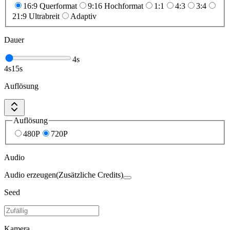
16:9 Querformat
9:16 Hochformat
1:1
4:3
3:4
21:9 Ultrabreit
Adaptiv
Dauer
4
s
4
s
15
s
Auflösung
Auflösung
480P
720P
Audio
Audio erzeugen
(Zusätzliche Credits)
Seed
Kamera