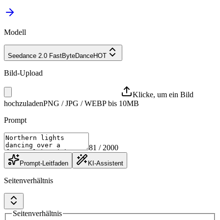
Modell
Seedance 2.0 Fast
ByteDance
HOT
Bild-Upload
Klicke, um ein Bild
hochzuladen
PNG / JPG / WEBP bis 10MB
Prompt
81
/ 2000
Prompt-Leitfaden
KI-Assistent
Seitenverhältnis
Seitenverhältnis