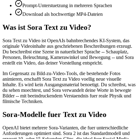
Prompt-Unterstuetzung in mehreren Sprachen
Download als hochwertige MP4-Dateien
Was ist Sora Text zu Video?
Sora Text zu Video ist OpenAIs bahnbrechendes KI-System, das
originale Videoinhalte aus geschriebenen Beschreibungen erzeugt.
Du beschreibst eine Szene in natuerlicher Sprache -- Schauplatz,
Personen, Beleuchtung, Kamerawinkel und Bewegung -- und Sora
erstellt ein Video, das deiner Vorstellung entspricht.
Im Gegensatz zu Bild-zu-Video-Tools, die bestehende Fotos
animieren, erschafft Sora Text zu Video voellig neue visuelle
Inhalte. Es wird kein Ausgangsmaterial benoetigt. Du schreibst, was
du sehen moechtest, und Sora verwandelt deine Worte in bewegte
Bilder -- mit beeindruckendem Verstaendnis fuer reale Physik und
filmische Techniken.
Sora-Modelle fuer Text zu Video
OpenAI bietet mehrere Sora-Varianten, die fuer unterschiedliche
Anforderungen optimiert sind. Sora 2 ist das Standardmodell und
erzeugt 10- oder 15-Sekunden-Clips, die ideal fuer Social-Media-